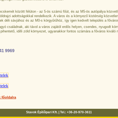
skemét között félúton - az 5-ös számú főút, és az M5-ös autópálya közvetl
öldrajzi adottságokkal rendelkezik. A város és a környező kistérség közvetle
ek déli sávjához és az M0-s körgyűrűhöz, így igen kedvelt település a fővár
gyó családnak, aki távol a város zajától erdős helyen, csendes, nyugodt kö
a pihentető, idilli zöld környezet, ugyanakkor fontos számára a főváros kiváló
41 9969
 főoldalra
Stavok Építőipari Kft. | Tel.: +36-20-970-3611