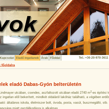
Tel.: +36-20-970-3611
Kapcsolat
Eladó ingatlanok
Árak
Főoldal
 főoldalra
elek eladó Dabas-Gyón belterületén
2
Lindmayer utcában, csendes, aszfaltozott utcában eladó 2740 m
-es építési
Az ingatlan elől bekerített, mindkét oldaláról lakóház található, a végében erdős
tó: általános iskola, élelmiszer bolt, óvoda, posta, vasút, buszmegálló, stb.
nagysága miatt gazdálkodásra is alkalmas.