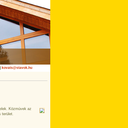
 |
kovats@stavok.hu
 telek. Közmúvek az
 terület.