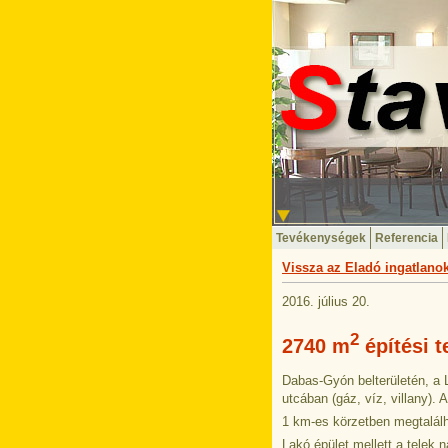
Tevékenységek
Referencia
Vissza az Eladó ingatlanok
2016. július 20.
2
2740 m
építési t
Dabas-Gyón belterületén, a 
utcában (gáz, víz, villany). 
1 km-es körzetben megtalálha
Lakó épület mellett a telek 