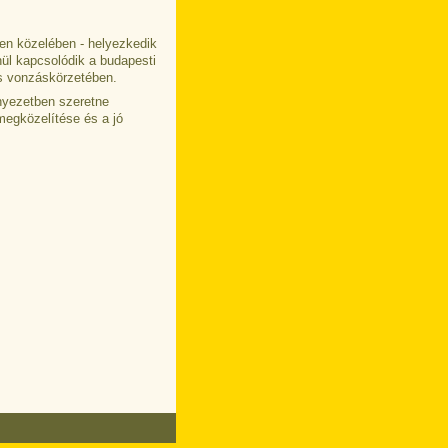
en közelében - helyezkedik
nül kapcsolódik a budapesti
os vonzáskörzetében.
rnyezetben szeretne
 megközelítése és a jó