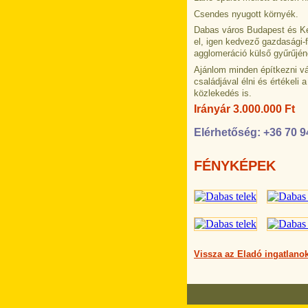
Csendes nyugott környék.
Dabas város Budapest és Kec
el, igen kedvező gazdasági-f
agglomeráció külső gyűrűjén
Ajánlom minden építkezni vá
családjával élni és értékeli 
közlekedés is.
Irányár 3.000.000 Ft
Elérhetőség: +36 70 9
FÉNYKÉPEK
Vissza az Eladó ingatlanok